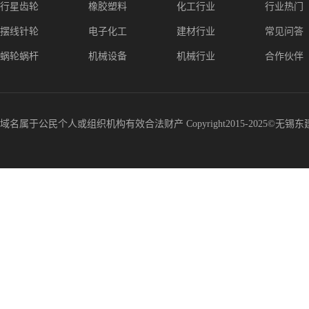
行星齿轮
橡胶塑料
化工行业
行业热门
摆线针轮
电子化工
建材行业
常见问答
蜗轮蜗杆
机械设备
机械行业
合作伙伴
域名属于公民个人或组织机构有效合法财产 Copyright2015-2025©无