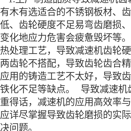
有木有选适合的不锈钢板材、齿
低、齿轮硬度不足易弯齿磨损、
变化地应力危害会疲惫毁坏等。
热处理工艺，导致减速机齿轮硬
两齿轮不搭配，导致齿轮齿合精
应用的铸造工艺不太好，导致齿
铁化不足等缺点。 导致减速机
重得话，减速机的应用高效率与
应详尽掌握导致齿轮磨损的实际
决问题。