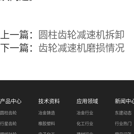
上一篇：
圆柱齿轮减速机拆卸
下一篇：
齿轮减速机磨损情况
产品中心
技术资料
应用领域
新闻中
圆柱齿轮
冶金铸造
冶金行业
东建动态
行星齿轮
橡胶塑料
化工行业
行业热门