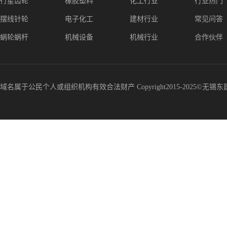
行星齿轮
橡胶塑料
化工行业
行业热门
摆线针轮
电子化工
建材行业
常见问答
蜗轮蜗杆
机械设备
机械行业
合作伙伴
域名属于公民个人或组织机构有效合法财产 Copyright2015-2025©无