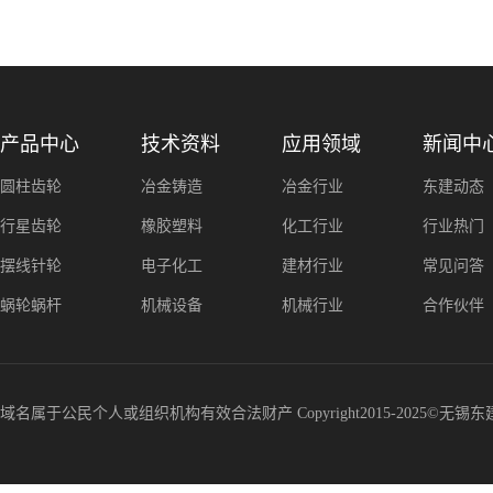
产品中心
技术资料
应用领域
新闻中
圆柱齿轮
冶金铸造
冶金行业
东建动态
行星齿轮
橡胶塑料
化工行业
行业热门
摆线针轮
电子化工
建材行业
常见问答
蜗轮蜗杆
机械设备
机械行业
合作伙伴
域名属于公民个人或组织机构有效合法财产 Copyright2015-2025©无