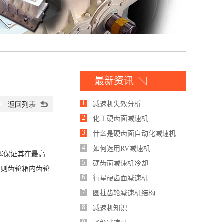
最新资讯
1
减速机失效分析
2
化工硬齿面减速机
3
什么是硬齿面自动化减速机
4
如何选用RV减速机
塞保证其在最高
5
硬齿面减速机冷却
否则齿轮箱内齿轮
6
行星硬齿面减速机
7
圆柱齿轮减速机结构
8
减速机知识
9