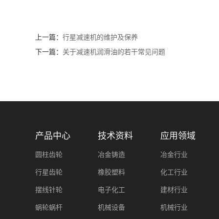
上一篇：
行星减速机的维护及保养
下一篇：
关于减速机润滑油的若干常见问题
产品中心
技术资料
应用领域
圆柱齿轮
冶金铸造
冶金行业
行星齿轮
橡胶塑料
化工行业
摆线针轮
电子化工
建材行业
蜗轮蜗杆
机械设备
机械行业