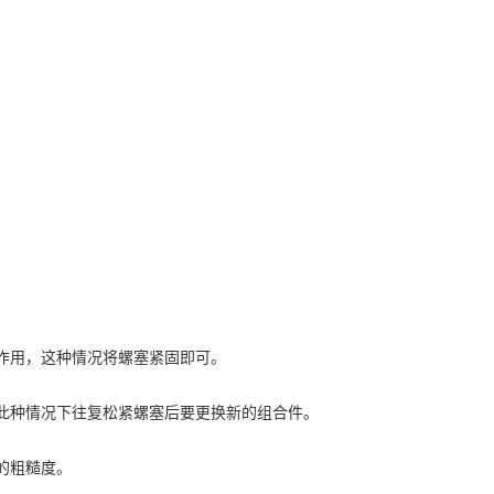
作用，这种情况将螺塞紧固即可。
此种情况下往复松紧螺塞后要更换新的组合件。
的粗糙度。