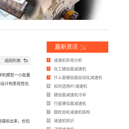
最新资讯
1
减速机失效分析
2
化工硬齿面减速机
样机模型一小批量
3
什么是硬齿面自动化减速机
把设计构思视觉化
4
如何选用RV减速机
5
硬齿面减速机冷却
6
行星硬齿面减速机
7
圆柱齿轮减速机结构
8
减速机知识
速描绘出来，也包
9