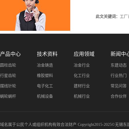
此文关键词：
工厂
产品中心
技术资料
应用领域
新闻中
圆柱齿轮
冶金铸造
冶金行业
东建动态
行星齿轮
橡胶塑料
化工行业
行业热门
摆线针轮
电子化工
建材行业
常见问答
蜗轮蜗杆
机械设备
机械行业
合作伙伴
域名属于公民个人或组织机构有效合法财产 Copyright2015-2025©无